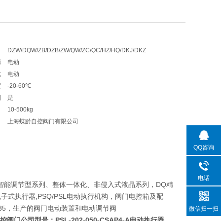
DZW/DQW/ZB/DZB/ZW/QW/ZC/QC/HZ/HQ/DKJ/DKZ
源
电动
式
电动
度
-20-60℃
制
是
10-500kg
上海蝶黔自控阀门有限公司
QQ咨询
电话
智能调节型系列、整体一体化、非侵入式液晶系列，DQ精
1R电子式执行器,PSQ/PSL电动执行机构，阀门电控箱及配
，2SB35，生产的阀门电动装置和电动调节阀
微信扫一扫
蝶黔自控阀门公司型号：
PSL-202-050-CSAP4-A电动执行器
、