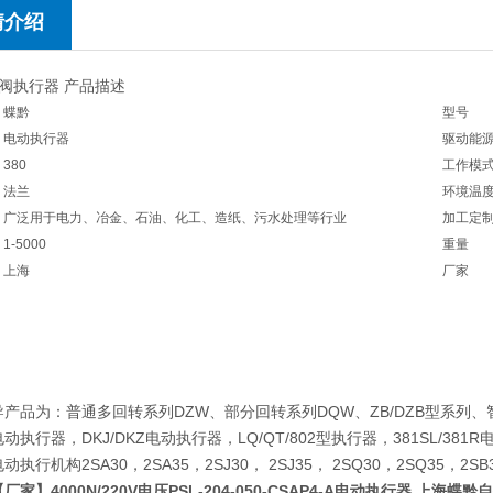
情介绍
阀执行器 产品描述
蝶黔
型号
电动执行器
驱动能
380
工作模
法兰
环境温
广泛用于电力、冶金、石油、化工、造纸、污水处理等行业
加工定
1-5000
重量
上海
厂家
品为：普通多回转系列DZW、部分回转系列DQW、ZB/DZB型系列、
动执行器，DKJ/DKZ电动执行器，LQ/QT/802型执行器，381SL/38
动执行机构2SA30，2SA35，2SJ30， 2SJ35， 2SQ30，2SQ35
【厂家】4000N/220V电压PSL-204-050-CSAP4-A电动执行器 上海