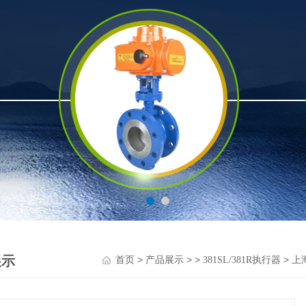
展示
>
> >
> 上
首页
产品展示
381SL/381R执行器