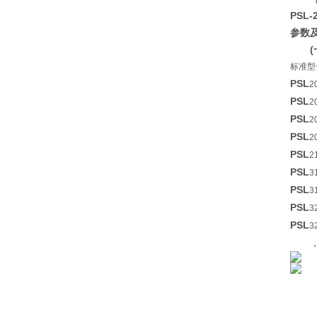
PSL-
参数
标准型
PSL
2
PSL
2
PSL
2
PSL
2
PSL
2
PSL
3
PSL
3
PSL
3
PSL
3
，电