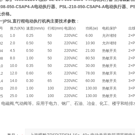
208-050-CSAP4-A电动执行器
、
PSL-210-050-CSAP4-A电动执行器
、
P
及价格。
(一)PSL直行程电动执行机构主要技术参数
：
号
推力(KN)
速度(mm/s)
行程(mm)
电源(v)
功耗(w)
电机保护
出
1.0
0.25
50
220VAC
6.00
允许堵转
2×P
01
2.0
0.50
50
220VAC
10.90
允许堵转
2×P
02
4.5
0.50
50
220VAC
21.00
热敏开关
2×P
04
8.0
1.00
50
220VAC
80.50
热敏开关
2×P
08
10.0
0.35
50
220VAC
30.00
热敏开关
2×P
10
12.0
0.60
65
220VAC
78.00
热敏开关
3×
12
14.0
0.30
65
220VAC
60.00
热敏开关
3×
14
20.0
1.00
100
220VAC
130.00
热敏开关
3×
20
25.0
1.00
100
220VAC
130.00
热敏开关
3×
25
磁阀,气动阀等。应用于电力、钢厂、石油、冶金、化工、楼宇和给排