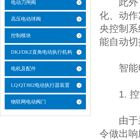
此外，
电动刀闸阀
化、动作次
高压电动球阀
央控制系
控制模块
能自动切
DKJ/DKZ直角电动执行机构
智能电
电机及配件
LQ/QT/802电动执行器装置
1. 控
物联网电动阀门
由于采
令做出响