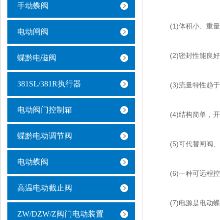
手动蝶阀
(1)体积小、重量
电动闸阀
(2)密封性能良好
蝶黔电磁阀
381SL/381R执行器
(3)流量特性趋于
电动阀门控制箱
(4)结构简单，开
蝶黔电动调节阀
(5)可代替闸阀、
电动蝶阀
(6)一种可远程控
高温电动截止阀
(7)电源是电动蝶
ZW/DZW/Z阀门电动装置