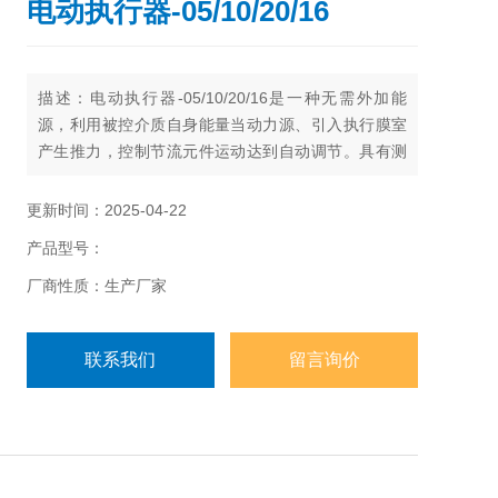
电动执行器-05/10/20/16
描述：电动执行器-05/10/20/16是一种无需外加能
源，利用被控介质自身能量当动力源、引入执行膜室
产生推力，控制节流元件运动达到自动调节。具有测
量、执行、控制的综合功能。可在无气、无电的场
所，广泛应用于石油、化工、电站、轻工、印染工业
更新时间：2025-04-22
部门自控系统中各种设备气体、液体及蒸汽介质的减
产品型号：
速压、稳压（用于阀后压力调节）泄压、稳压（用于
阀前压力调节）的自动控制。
厂商性质：生产厂家
联系我们
留言询价