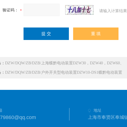
验证码：
请输入计算结果
条：
DZW/DQW/ZB/DZB/上海蝶黔电动装置DZW30，DZW40，DZW60、
条：
DZW/DQW/ZB/DZB/户外开关型电动装置DZW10-DS1蝶黔电动装置
箱
地址
279860@qq.com
上海市奉贤区奉城