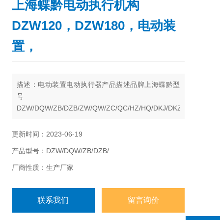
上海蝶黔电动执行机构
DZW120，DZW180，电动装
置，
描述：电动装置电动执行器产品描述品牌上海蝶黔型
号
DZW/DQW/ZB/DZB/ZW/QW/ZC/QC/HZ/HQ/DKJ/DKZ
类型电动执行器驱动能源电动执行器工作电源380工作
模式电动环境温度-20-60℃ 导产品为：普通多回
更新时间：2023-06-19
转系列DZW、部分回转系列DQW、ZB/DZB型系列、
产品型号：DZW/DQW/ZB/DZB/
智能调节型系列、整体一体化、非侵入式液晶遥控系
列
厂商性质：生产厂家
联系我们
留言询价