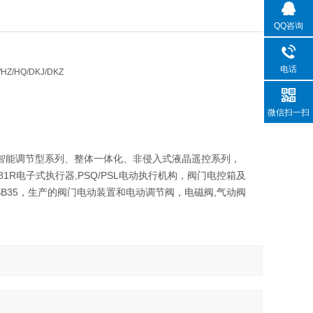
QQ咨询
电话
HZ/HQ/DKJ/DKZ
微信扫一扫
、智能调节型系列、整体一体化、非侵入式液晶遥控系列，
/381R电子式执行器,PSQ/PSL电动执行机构，阀门电控箱及
35，2SB35，生产的阀门电动装置和电动调节阀，电磁阀,气动阀