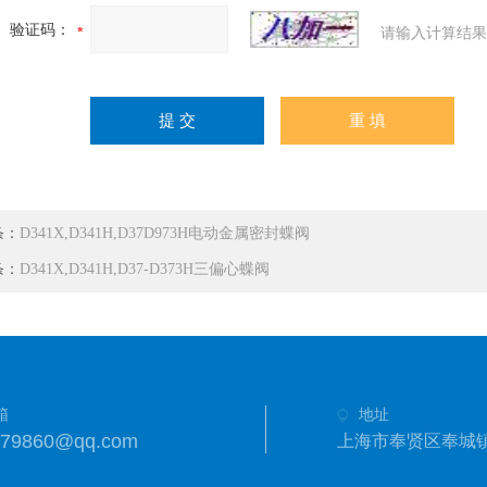
验证码：
请输入计算结果
条：
D341X,D341H,D37D973H电动金属密封蝶阀
条：
D341X,D341H,D37-D373H三偏心蝶阀
箱
地址
279860@qq.com
上海市奉贤区奉城