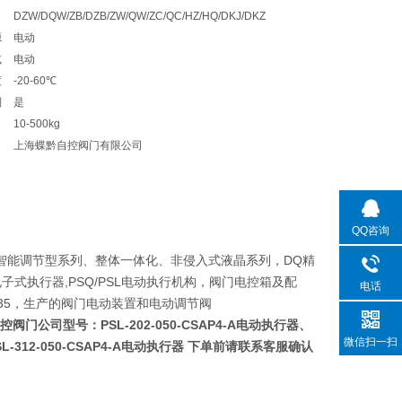
DZW/DQW/ZB/DZB/ZW/QW/ZC/QC/HZ/HQ/DKJ/DKZ
源
电动
式
电动
度
-20-60℃
制
是
10-500kg
上海蝶黔自控阀门有限公司
QQ咨询
智能调节型系列、整体一体化、非侵入式液晶系列，DQ精
1R电子式执行器,PSQ/PSL电动执行机构，阀门电控箱及配
电话
，2SB35，生产的阀门电动装置和电动调节阀
蝶黔自控阀门公司型号：
PSL-202-050-CSAP4-A电动执行器
、
微信扫一扫
SL-312-050-CSAP4-A电动执行器
下单前请联系客服确认