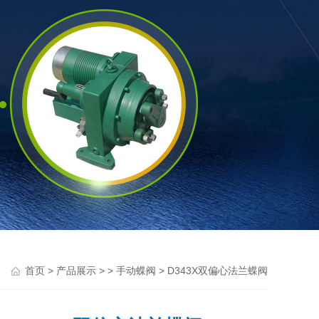
>
> >
> D343X双偏心法兰蝶阀
首页
产品展示
手动蝶阀