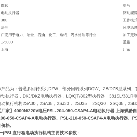
蝶黔
型号
电动执行器
驱动能
380
工作模
法兰
环境温
广泛用于电力、冶金、石油、化工、造纸、污水处理等行业
加工定
1-5000
重量
上海
厂家
品为：普通多回转系列DZW、部分回转系列DQW、ZB/DZB型系列、
动执行器，DKJ/DKZ电动执行器，LQ/QT/802型执行器，381SL/38
动执行机构2SA30，2SA35，2SJ30， 2SJ35， 2SQ30，2SQ35
【厂家】4000N/220V电压PSL-204-050-CSAP4-A电动执行器 上海
208-050-CSAP4-A电动执行器
、
PSL-210-050-CSAP4-A电动执行器
、
P
及价格。
(一)PSL直行程电动执行机构主要技术参数
：