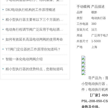
手动蝶阀 产品描述
DKJ电动执行机构的工作原理概述
品牌
蝶黔
类型
电动执行器
精小型执行器主要有以下三个方面的特点
工作电源
380
电动角行程调节阀广泛应用于电站调节系统中使用
安装方式
法兰
用途
广泛用于电
如何有效延长高温电动闸阀的使用寿命
外形尺寸
1-5000
产地
上海
YT阀门定位器的工作原理你知道吗？
智能一体化电动闸阀介绍
精小型执行器的优势特点，您都知道吗
导产品为：普通多
小型电动执行器，D
件；电动执行机构2S
【厂家】400
PSL-208-050
参数及价格。