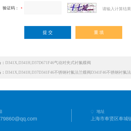
验证码：
请输入计算结果
条：
D341X,D341H,D37D671F46气动对夹式衬氟蝶阀
条：
D341X,D341H,D37D341F46不锈钢衬氟法兰蝶阀D341F46不锈钢衬
箱
地址
279860@qq.com
上海市奉贤区奉城