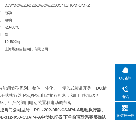
DZW/DQW/ZB/DZB/ZW/QW/ZC/QC/HZ/HQ/DKJ/DKZ
源
电动
式
电动
度
-20-60℃
制
是
10-500kg
上海蝶黔自控阀门有限公司
QQ咨询
智能调节型系列、整体一体化、非侵入式液晶系列，DQ精
1R电子式执行器,PSQ/PSL电动执行机构，阀门电控箱及配
电话
，2SB35，生产的阀门电动装置和电动调节阀
蝶黔自控阀门公司型号：
PSL-202-050-CSAP4-A电动执行器
、
微信扫一扫
SL-312-050-CSAP4-A电动执行器
下单前请联系客服确认