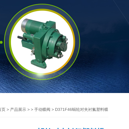
>
> >
> D371F46蜗轮对夹衬氟塑料蝶
首页
产品展示
手动蝶阀