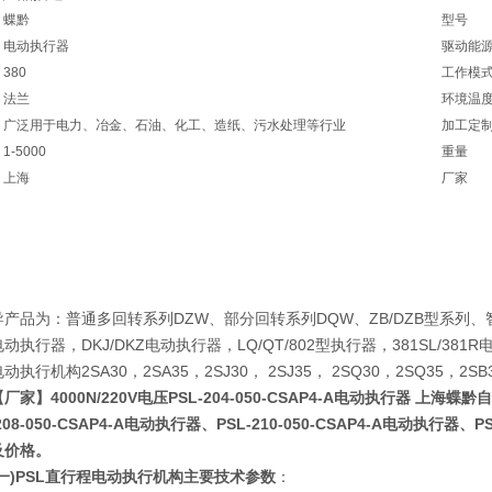
蝶黔
型号
电动执行器
驱动能
380
工作模
法兰
环境温
广泛用于电力、冶金、石油、化工、造纸、污水处理等行业
加工定
1-5000
重量
上海
厂家
品为：普通多回转系列DZW、部分回转系列DQW、ZB/DZB型系列、
动执行器，DKJ/DKZ电动执行器，LQ/QT/802型执行器，381SL/38
动执行机构2SA30，2SA35，2SJ30， 2SJ35， 2SQ30，2SQ35
【厂家】4000N/220V电压PSL-204-050-CSAP4-A电动执行器 上海
208-050-CSAP4-A电动执行器
、
PSL-210-050-CSAP4-A电动执行器
、
P
及价格。
(一)PSL直行程电动执行机构主要技术参数
：