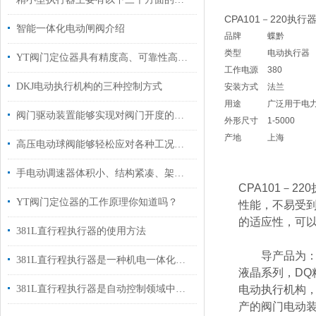
CPA101－220执
智能一体化电动闸阀介绍
品牌
蝶黔
类型
电动执行器
YT阀门定位器具有精度高、可靠性高等优点
工作电源
380
DKJ电动执行机构的三种控制方式
安装方式
法兰
用途
广泛用于电
阀门驱动装置能够实现对阀门开度的准确控制
外形尺寸
1-5000
产地
上海
高压电动球阀能够轻松应对各种工况条件
手电动调速器体积小、结构紧凑、架构合理
CPA101－
YT阀门定位器的工作原理你知道吗？
性能，不易受
的适应性，可
381L直行程执行器的使用方法
导产品为：普通
381L直行程执行器是一种机电一体化装置
液晶系列，DQ精
381L直行程执行器是自动控制领域中常用的机电一体化器件
电动执行机构，阀
产的阀门电动