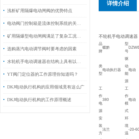
详情介绍
浅析矿用隔爆电动闸阀的优势特点
电动阀门控制箱是流体控制系统的关键组件
矿用隔爆型电动闸阀满足了复杂工况下的多样化需求
不轮机手电动调速器
品
型
蝶黔
DZW/
选购蒸汽电动调节阀时要考虑的因素
牌
号
驱
水轮机手电动调速器在结构上具有以下特点
类
动
电动执行器
电动
型
能
YT阀门定位器的工作原理你知道吗？
源
DKJ电动执行机构的应用领域竟有这么广
工
工
作
作
DKJ电动执行机构的工作原理概述
380
电动
电
模
源
式
安
环
装
境
法兰
-20-
方
温