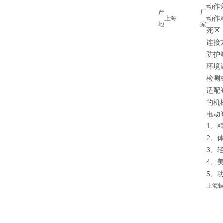
动作
产
厂
动作精
上海
地
家
死区：
连接
防护等
环境
检测标
适配
的机
电动
1、
2、
3、
4、
5、
上海