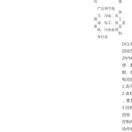
式
度
广泛用于电
加
力、冶金、石
用
工
油、化工、造
是
途
定
纸、污水处理
制
等行业
DC
回转型
2N
便，
舶、
电动
1.
2.
，重
3.
扭矩
控制
动作