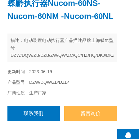
蝶黔执行器Nucom-60NS-
Nucom-60NM -Nucom-60NL
描述：电动装置电动执行器产品描述品牌上海蝶黔型
号
DZW/DQW/ZB/DZB/ZW/QW/ZC/QC/HZ/HQ/DKJ/DKZ
类型电动执行器驱动能源电动执行器工作电源380工作
模式电动环境温度-20-60℃ 导产品为：普通多回
更新时间：2023-06-19
转系列DZW、部分回转系列DQW、ZB/DZB型系列、
产品型号：DZW/DQW/ZB/DZB/
智能调节型系列、整体一体化、非侵入式液晶遥控系
列
厂商性质：生产厂家
联系我们
留言询价