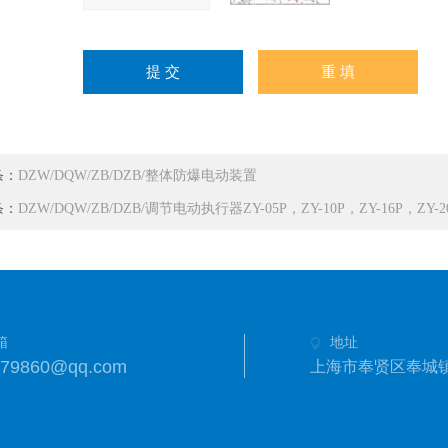
条：
DZW/DQW/ZB/DZB/整体防爆电动装置
条：
DZW/DQW/ZB/DZB/调节电动执行器ZY-05P，ZY-10P，ZY-16P，ZY-2
箱
地址
279860@qq.com
上海市奉贤区奉城