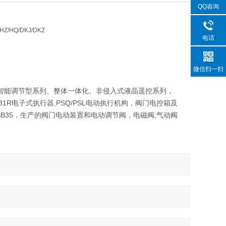
QQ咨询
HZ/HQ/DKJ/DKZ
电话
微信扫一扫
、智能调节型系列、整体一体化、非侵入式液晶遥控系列，
/381R电子式执行器,PSQ/PSL电动执行机构，阀门电控箱及
35，2SB35，生产的阀门电动装置和电动调节阀，电磁阀,气动阀