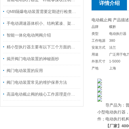
详情介绍
QMB隔爆电动装置需要定期进行检查和维护
电动截止阀 产品描述
手电动调速器体积小、结构紧凑、架构合理
品牌
蝶黔
类型
电动执行器
智能一体化电动闸阀介绍
工作电源
380
精小型执行器主要有以下三个方面的特点
安装方式
法兰
用途
广泛用于电
揭开阀门电动装置的神秘面纱
外形尺寸
1-5000
产地
上海
阀门电动装置的应用
阀门电动装置常见的维护保养方法
高温电动截止阀的核心工作原理是什么？
导产品为：普通多
小型电动执行器，D
件；电动执行机构2S
【厂家】400