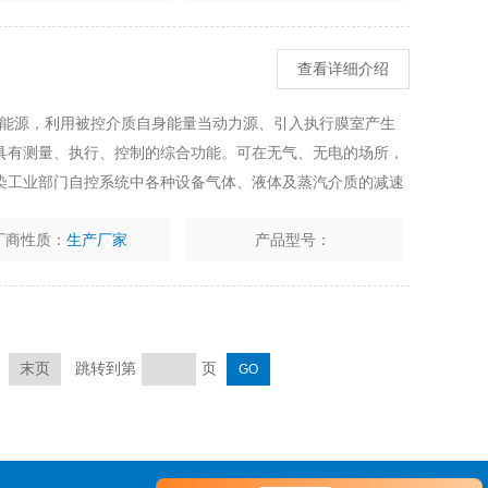
查看详细介绍
外加能源，利用被控介质自身能量当动力源、引入执行膜室产生
具有测量、执行、控制的综合功能。可在无气、无电的场所，
染工业部门自控系统中各种设备气体、液体及蒸汽介质的减速
压（用于阀前压力调节）的自动控制。
厂商性质：
生产厂家
产品型号：
跳转到第
页
末页