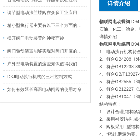
详情介绍
调节型电动法兰蝶阀在众多工业应用中表现出色
物联网电动蝶阀
D9
精小型执行器主要有以下三个方面的特点
石油、化工、冶金、
详情介绍
揭开阀门电动装置的神秘面纱
物联网电动蝶阀
D94
阀门驱动装置能够实现对阀门开度的准确控制
1、电动执行机构符合G
2、符合GB4208《
户外型电动装置的这些知识值得我们学习
3、符合GB1223
4、符合GB/T139
DKJ电动执行机构的三种控制方式
5、符合GB2555
6、符合GB1222
如何有效延长高温电动闸阀的使用寿命
7、符合GB1047
结构特点：
1、设计合理,结构紧
2、采用衬胶结构,
3、阀板采用T型结构
4、*密封,泄漏为零。