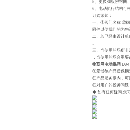
5、更换阀板密封圈、
6、电动执行结构可
订购须知：
一、①阀门名称 ②阀
附件以便我们的为您
二、若已经由设计单
。
三、当使用的场所非
，当使用的场合重要
物联网电动蝶阀
D94
①爱博德产品质保期
②产品服务期内，可
③对用户的投诉问题
◆ 如有任何疑问.