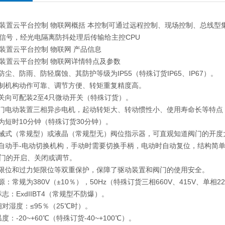
装置云平台控制 物联网概括 本控制可通过远程控制、现场控制、总线
信号，经光电隔离防抖处理后传输给主控CPU
装置云平台控制 物联网 产品信息
装置云平台控制 物联网详情特点及参数
置防尘、防雨、防轻腐蚀、其防护等级为IP55（特殊订货IP65、IP67）。
控制机构动作可靠、调节方便、转矩重复精度高。
和关向可配装2至4只微动开关（特殊订货）。
阀门电动装置三相异步电机，起动转矩大、转动惯性小、使用寿命长等特点
制为短时10分钟（特殊订货30分钟）。
机械式（常规型）或液晶（常规型无）阀位指示器，可直观知道阀门的开度
半自动手-电动切换机构，手动时需要切换手柄，电动时自动复位，结构简
门的开启、关闭或调节。
程限位和过力矩限位等双重保护，保障了驱动装置和阀门的使用安全。
源：常规为380V（±10％），50Hz（特殊订货三相660V、415V、单相220
标志：ExdIIBT4（常规型不防爆）。
相对湿度：≤95％（25℃时）。
温度：-20~+60℃（特殊订货-40~+100℃）。