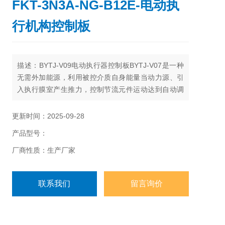
FKT-3N3A-NG-B12E-电动执
行机构控制板
描述：BYTJ-V09电动执行器控制板BYTJ-V07是一种
无需外加能源，利用被控介质自身能量当动力源、引
入执行膜室产生推力，控制节流元件运动达到自动调
节。具有测量、执行、控制的综合功能。可在无气、
无电的场所，广泛应用于石油、化工、电站、轻工、
更新时间：2025-09-28
印染工业部门自控系统中各种设备气体、液体及蒸汽
产品型号：
介质的减速压、稳压（用于阀后压力调节）泄压、稳
压（用于阀前压力调节）的自动控制。
厂商性质：生产厂家
联系我们
留言询价