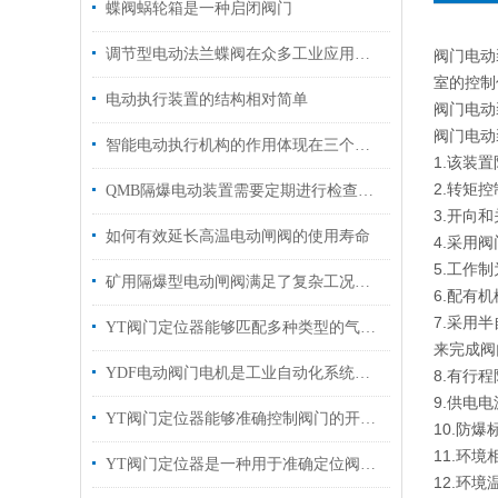
蝶阀蜗轮箱是一种启闭阀门
调节型电动法兰蝶阀在众多工业应用中表现出色
阀门电动
室的控制
电动执行装置的结构相对简单
阀门电动
阀门电动
智能电动执行机构的作用体现在三个层面
1.该装
2.转矩
QMB隔爆电动装置需要定期进行检查和维护
3.开向
如何有效延长高温电动闸阀的使用寿命
4.采用
5.工作
矿用隔爆型电动闸阀满足了复杂工况下的多样化需求
6.配有
7.采用
YT阀门定位器能够匹配多种类型的气动执行机构
来完成阀
YDF电动阀门电机是工业自动化系统中的关键执行部件
8.有行
9.供电电
YT阀门定位器能够准确控制阀门的开启和关闭
10.防爆
11.环境
YT阀门定位器是一种用于准确定位阀门的仪器
12.环境