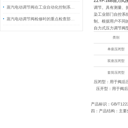
ZZYP-16B自力
蒸汽电动调节阀在工业自动化控制系统中的应用
调节。具有测量、
染工业部门自控系
蒸汽电动调节阀检修时的重点检查部位有哪些?
制。根据用户不同
自力式压力调节阀
类别
单座压闭型
双座压闭型
套筒压闭型
压闭型：用于阀后
压开型：用于阀后
产品标识：GB/T122
四：产品结构：主要外