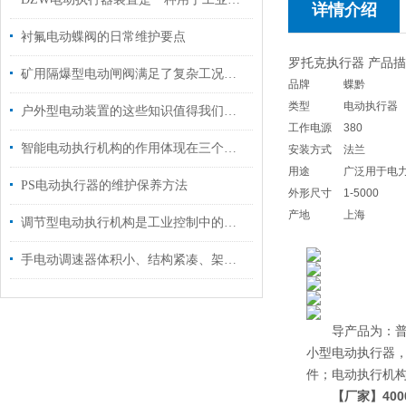
详情介绍
衬氟电动蝶阀的日常维护要点
罗托克执行器 产品
矿用隔爆型电动闸阀满足了复杂工况下的多样化需求
品牌
蝶黔
类型
电动执行器
户外型电动装置的这些知识值得我们学习
工作电源
380
智能电动执行机构的作用体现在三个层面
安装方式
法兰
用途
广泛用于电
PS电动执行器的维护保养方法
外形尺寸
1-5000
产地
上海
调节型电动执行机构是工业控制中的一个重要环节
手电动调速器体积小、结构紧凑、架构合理
导产品为：普通多
小型电动执行器，D
件；电动执行机构2S
【厂家】400