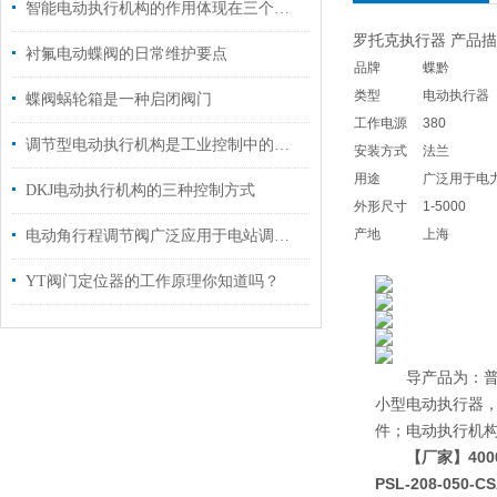
智能电动执行机构的作用体现在三个层面
罗托克执行器 产品
衬氟电动蝶阀的日常维护要点
品牌
蝶黔
类型
电动执行器
蝶阀蜗轮箱是一种启闭阀门
工作电源
380
调节型电动执行机构是工业控制中的一个重要环节
安装方式
法兰
用途
广泛用于电
DKJ电动执行机构的三种控制方式
外形尺寸
1-5000
产地
上海
电动角行程调节阀广泛应用于电站调节系统中使用
YT阀门定位器的工作原理你知道吗？
导产品为：普通多
小型电动执行器，D
件；电动执行机构2S
【厂家】400
PSL-208-050