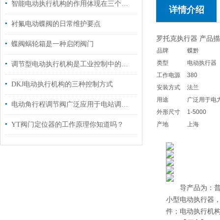
智能电动执行机构的作用体现在三个层面
详情介绍
衬氟电动蝶阀的日常维护要点
罗托克执行器 产品
蝶阀蜗轮箱是一种启闭阀门
品牌
蝶黔
类型
电动执行器
调节型电动执行机构是工业控制中的一个重要环节
工作电源
380
DKJ电动执行机构的三种控制方式
安装方式
法兰
用途
广泛用于电
电动角行程调节阀广泛应用于电站调节系统中使用
外形尺寸
1-5000
YT阀门定位器的工作原理你知道吗？
产地
上海
导产品为：普通多
小型电动执行器，D
件；电动执行机构2S