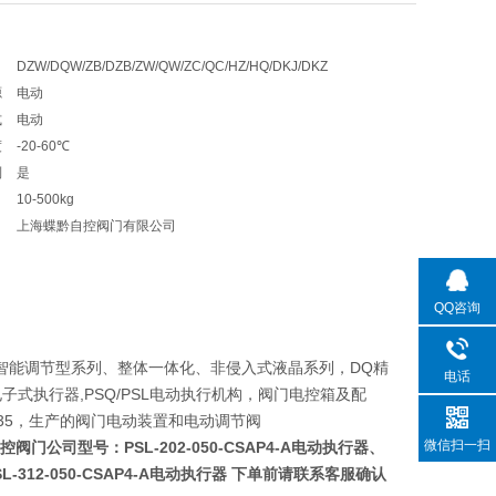
DZW/DQW/ZB/DZB/ZW/QW/ZC/QC/HZ/HQ/DKJ/DKZ
源
电动
式
电动
度
-20-60℃
制
是
10-500kg
上海蝶黔自控阀门有限公司
QQ咨询
智能调节型系列、整体一体化、非侵入式液晶系列，DQ精
电话
1R电子式执行器,PSQ/PSL电动执行机构，阀门电控箱及配
，2SB35，生产的阀门电动装置和电动调节阀
微信扫一扫
蝶黔自控阀门公司型号：
PSL-202-050-CSAP4-A电动执行器
、
SL-312-050-CSAP4-A电动执行器
下单前请联系客服确认