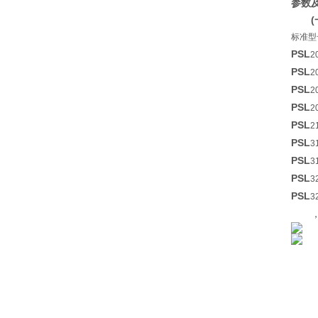
参数
标准型
PSL
2
PSL
2
PSL
2
PSL
2
PSL
2
PSL
3
PSL
3
PSL
3
PSL
3
，电