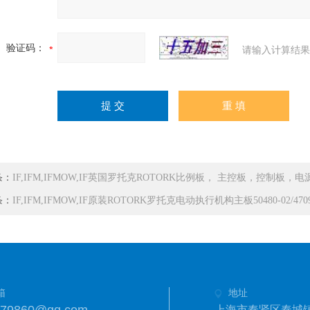
验证码：
请输入计算结果
条：
IF,IFM,IFMOW,IF英国罗托克ROTORK比例板， 主控板，控制板，
条：
IF,IFM,IFMOW,IF原装ROTORK罗托克电动执行机构主板50480-02/4709
箱
地址
上海市奉贤区奉城