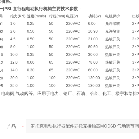
及价格。
(一)PSL直行程电动执行机构主要技术参数
：
号
推力(KN)
速度(mm/s)
行程(mm)
电源(v)
功耗(w)
电机保护
出
1.0
0.25
50
220VAC
6.00
允许堵转
2×P
01
2.0
0.50
50
220VAC
10.90
允许堵转
2×P
02
4.5
0.50
50
220VAC
21.00
热敏开关
2×P
04
8.0
1.00
50
220VAC
80.50
热敏开关
2×P
08
10.0
0.35
50
220VAC
30.00
热敏开关
2×P
10
12.0
0.60
65
220VAC
78.00
热敏开关
3×
12
14.0
0.30
65
220VAC
60.00
热敏开关
3×
14
20.0
1.00
100
220VAC
130.00
热敏开关
3×
20
25.0
1.00
100
220VAC
130.00
热敏开关
3×
25
磁阀,气动阀等。应用于电力、钢厂、石油、冶金、化工、楼宇和给排
产品：