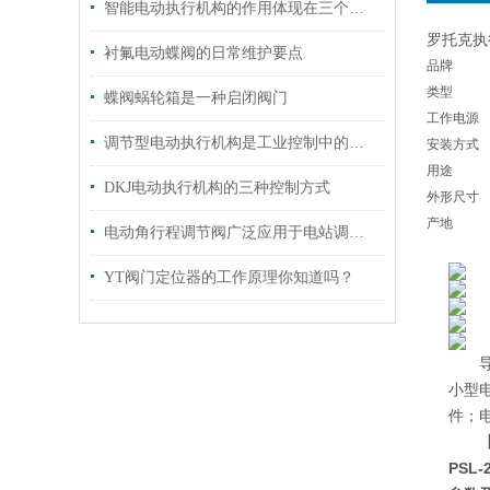
智能电动执行机构的作用体现在三个层面
罗托克执
衬氟电动蝶阀的日常维护要点
品牌
类型
蝶阀蜗轮箱是一种启闭阀门
工作电源
调节型电动执行机构是工业控制中的一个重要环节
安装方式
用途
DKJ电动执行机构的三种控制方式
外形尺寸
产地
电动角行程调节阀广泛应用于电站调节系统中使用
YT阀门定位器的工作原理你知道吗？
导产
小型电
件；电
PSL-