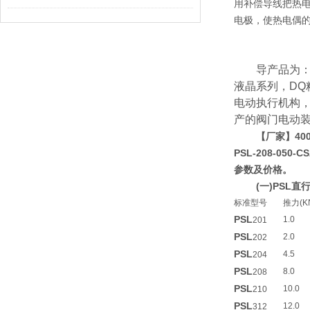
用补偿导线把热电
电极，使热电偶
导产品为：普通
液晶系列，DQ精
电动执行机构，阀
产的阀门电动
【厂家】400
PSL-208-050
参数及价格。
(一)PSL
标准型号
推力(K
PSL
1.0
201
PSL
2.0
202
PSL
4.5
204
PSL
8.0
208
PSL
10.0
210
PSL
12.0
312