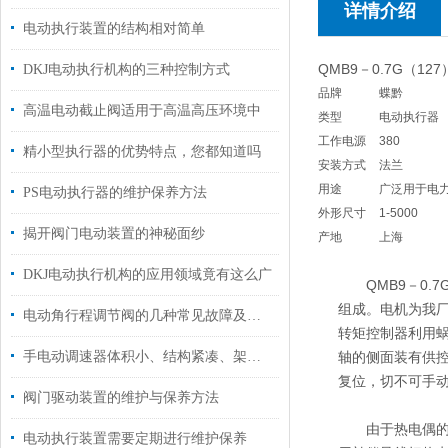
详情介绍
电动执行装置的结构相对简单
QMB9－0.7G（1
DKJ电动执行机构的三种控制方式
品牌
蝶黔
高温电动截止阀适用于高温高压环境中
类型
电动执行器
工作电源
380
精小型执行器的优势特点，您都知道吗
安装方式
法兰
用途
广泛用于电
PS电动执行器的维护保养方法
外形尺寸
1-5000
揭开阀门电动装置的神秘面纱
产地
上海
DKJ电动执行机构的应用领域竟有这么广
QMB9－0.7
组成。电机为我
电动角行程调节阀的几种常见故障及处理方法
转矩控制器利用
手电动调速器体积小、结构紧凑、架构合理
轴的侧面装有供
复位，切不可手
阀门驱动装置的维护与保养方法
由于热电偶的材
电动执行装置需要定期进行维护保养