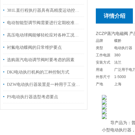
381L直行程执行器具有高精度运动控制能力
详情介绍
电动智能型调节阀需要进行定期校准和调试
ZCZP蒸汽电磁阀 
高压电动球阀能够轻松应对各种工况条件
品牌
蝶黔
衬氟电动蝶阀的日常维护要点
类型
电动执行器
工作电源
380
选购蒸汽电动调节阀时要考虑的因素
安装方式
法兰
用途
广泛用于电
DKJ电动执行机构的三种控制方式
外形尺寸
1-5000
产地
上海
DZW电动执行器装置是一种用于工业自动化控制的设备
PS电动执行器选型考虑要点
导产品为：普通多
小型电动执行器，D