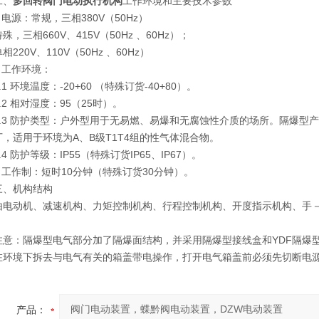
、
多回转阀门电动执行机构
工作环境和主要技术参数
源：常规，三相380V（50Hz）
三相660V、415V（50Hz 、60Hz）；
20V、110V（50Hz 、60Hz）
工作环境：
 环境温度：-20+60 （特殊订货-40+80）。
 相对湿度：95（25时）。
3 防护类型：户外型用于无易燃、易爆和无腐蚀性介质的场所。隔爆型产品有
厂，适用于环境为A、B级T1T4组的性气体混合物。
 防护等级：IP55（特殊订货IP65、IP67）。
工作制：短时10分钟（特殊订货30分钟）。
机构结构
动机、减速机构、力矩控制机构、行程控制机构、开度指示机构、手－
：隔爆型电气部分加了隔爆面结构，并采用隔爆型接线盒和YDF隔爆型
在环境下拆去与电气有关的箱盖带电操作，打开电气箱盖前必须先切断电
产品：