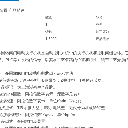
装置 产品描述
蝶黔
型号
1
类型
铸铁
加工定制
1-5000
产品规格
转阀门电动执行机构是自动控制系统中的执行机构和控制阀组合体。它
CS、PLC等）发出的信号，以其在工艺管路的位置和特性，调节工艺介
、
多回转阀门电动执行机构
型号表示方法
/爆等级：W户外型；B隔爆型；Z整体型；T整体调节型。
标识：为上海湖泉生产品牌。
轴转圈数：阿拉伯数字表示，无数字见表1
转速：阿拉伯数字表示，单位r/min（转/分）
型式：T表示推力型，I表示电站型，无代号为常规转矩型
输出转矩：阿拉伯数字表示，单位kgf/m
型式：多回转电动装置