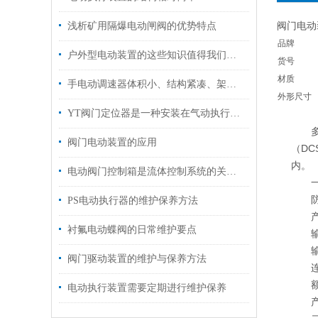
阀门电动
浅析矿用隔爆电动闸阀的优势特点
品牌
户外型电动装置的这些知识值得我们学习
货号
材质
手电动调速器体积小、结构紧凑、架构合理
外形尺寸
YT阀门定位器是一种安装在气动执行机构上的反馈控制装置
多回
阀门电动装置的应用
（D
内。
电动阀门控制箱是流体控制系统的关键组件
一
防护
PS电动执行器的维护保养方法
产品
衬氟电动蝶阀的日常维护要点
输出
输出
阀门驱动装置的维护与保养方法
连接
额定
电动执行装置需要定期进行维护保养
产品