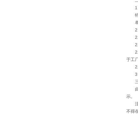
二
1 电
特殊，
单相2
2 
2.1
2.2
2.
于工
2.4
3 
三、
由电
示。
注意
不得