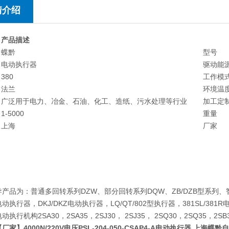
情介绍
 产品描述
蝶黔
型号
电动执行器
驱动能
380
工作模
法兰
环境温
广泛用于电力、冶金、石油、化工、造纸、污水处理等行业
加工定
1-5000
重量
上海
厂家
品为：普通多回转系列DZW、部分回转系列DQW、ZB/DZB型系列、
动执行器，DKJ/DKZ电动执行器，LQ/QT/802型执行器，381SL/38
动执行机构2SA30，2SA35，2SJ30， 2SJ35， 2SQ30，2SQ35
【厂家】4000N/220V电压PSL-204-050-CSAP4-A电动执行器 上海