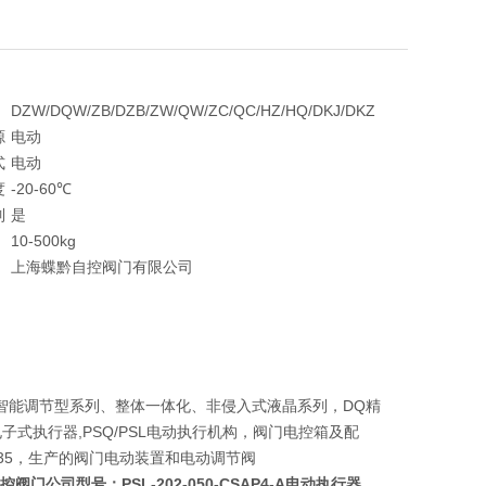
DZW/DQW/ZB/DZB/ZW/QW/ZC/QC/HZ/HQ/DKJ/DKZ
源
电动
式
电动
度
-20-60℃
制
是
10-500kg
上海蝶黔自控阀门有限公司
智能调节型系列、整体一体化、非侵入式液晶系列，DQ精
1R电子式执行器,PSQ/PSL电动执行机构，阀门电控箱及配
，2SB35，生产的阀门电动装置和电动调节阀
蝶黔自控阀门公司型号：
PSL-202-050-CSAP4-A电动执行器
、