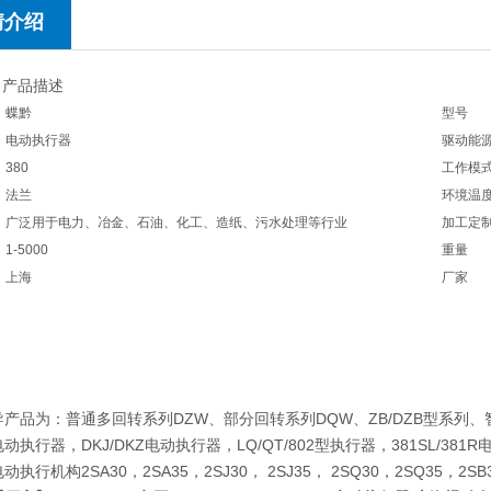
情介绍
 产品描述
蝶黔
型号
电动执行器
驱动能
380
工作模
法兰
环境温
广泛用于电力、冶金、石油、化工、造纸、污水处理等行业
加工定
1-5000
重量
上海
厂家
品为：普通多回转系列DZW、部分回转系列DQW、ZB/DZB型系列、
动执行器，DKJ/DKZ电动执行器，LQ/QT/802型执行器，381SL/38
动执行机构2SA30，2SA35，2SJ30， 2SJ35， 2SQ30，2SQ35