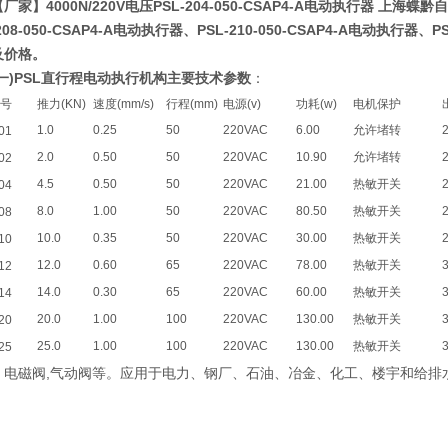
【厂家】4000N/220V电压PSL-204-050-CSAP4-A电动执行器 上海
208-050-CSAP4-A电动执行器
、
PSL-210-050-CSAP4-A电动执行器
、
P
及价格。
(一)PSL直行程电动执行机构主要技术参数
：
号
推力(KN)
速度(mm/s)
行程(mm)
电源(v)
功耗(w)
电机保护
1.0
0.25
50
220VAC
6.00
允许堵转
01
2.0
0.50
50
220VAC
10.90
允许堵转
02
4.5
0.50
50
220VAC
21.00
热敏开关
04
8.0
1.00
50
220VAC
80.50
热敏开关
08
10.0
0.35
50
220VAC
30.00
热敏开关
10
12.0
0.60
65
220VAC
78.00
热敏开关
12
14.0
0.30
65
220VAC
60.00
热敏开关
14
20.0
1.00
100
220VAC
130.00
热敏开关
20
25.0
1.00
100
220VAC
130.00
热敏开关
25
磁阀,气动阀等。应用于电力、钢厂、石油、冶金、化工、楼宇和给排