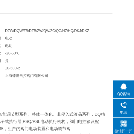
DZW/DQW/ZB/DZB/ZW/QW/ZC/QC/HZ/HQ/DKJ/DKZ
源
电动
式
电动
度
-20-60℃
制
是
10-500kg
上海蝶黔自控阀门有限公司
QQ咨询
电话
智能调节型系列、整体一体化、非侵入式液晶系列，DQ精
1R电子式执行器,PSQ/PSL电动执行机构，阀门电控箱及配
，2SB35，生产的阀门电动装置和电动调节阀
微信扫一扫