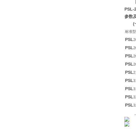
PSL-
参数
标准型
PSL
2
PSL
2
PSL
2
PSL
2
PSL
2
PSL
3
PSL
3
PSL
3
PSL
3
，电