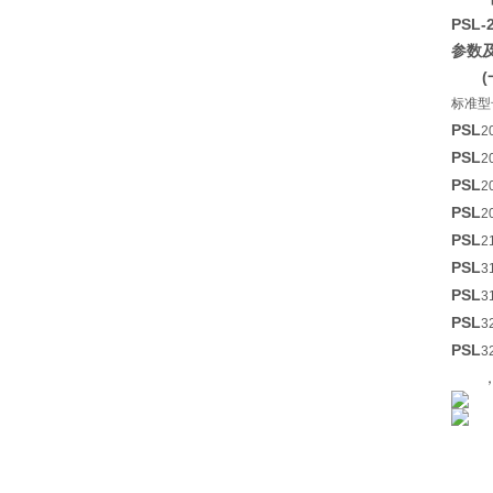
PSL-
参数
标准型
PSL
2
PSL
2
PSL
2
PSL
2
PSL
2
PSL
3
PSL
3
PSL
3
PSL
3
，电