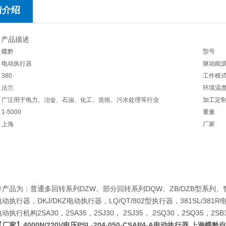
情介绍
 产品描述
蝶黔
型号
电动执行器
驱动能
380
工作模
法兰
环境温
广泛用于电力、冶金、石油、化工、造纸、污水处理等行业
加工定
1-5000
重量
上海
厂家
品为：普通多回转系列DZW、部分回转系列DQW、ZB/DZB型系列、
动执行器，DKJ/DKZ电动执行器，LQ/QT/802型执行器，381SL/38
动执行机构2SA30，2SA35，2SJ30， 2SJ35， 2SQ30，2SQ35
【厂家】4000N/220V电压PSL-204-050-CSAP4-A电动执行器 上海