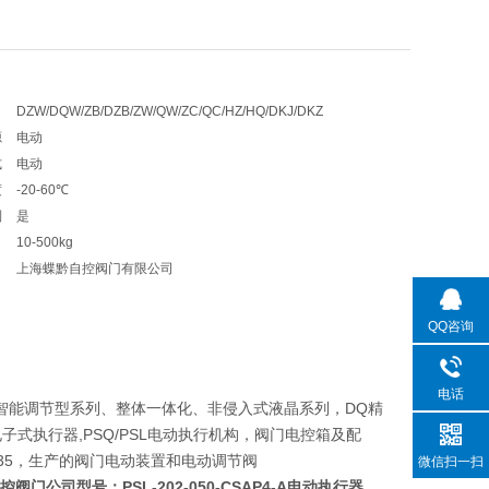
DZW/DQW/ZB/DZB/ZW/QW/ZC/QC/HZ/HQ/DKJ/DKZ
源
电动
式
电动
度
-20-60℃
制
是
10-500kg
上海蝶黔自控阀门有限公司
QQ咨询
电话
智能调节型系列、整体一体化、非侵入式液晶系列，DQ精
1R电子式执行器,PSQ/PSL电动执行机构，阀门电控箱及配
，2SB35，生产的阀门电动装置和电动调节阀
微信扫一扫
蝶黔自控阀门公司型号：
PSL-202-050-CSAP4-A电动执行器
、