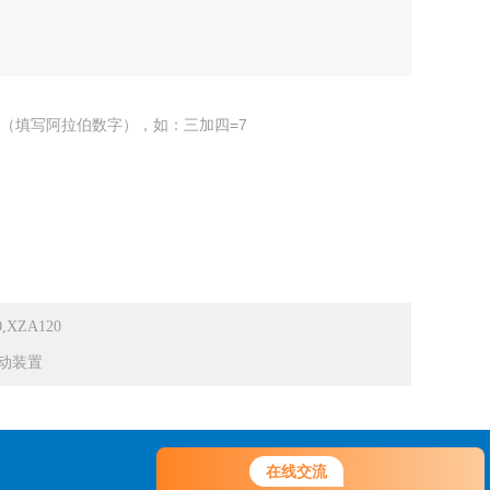
（填写阿拉伯数字），如：三加四=7
XZA120
黔电动装置
您好！欢迎前来咨询，很高兴为您
在线交流
服务，请问您要咨询什么问题呢？