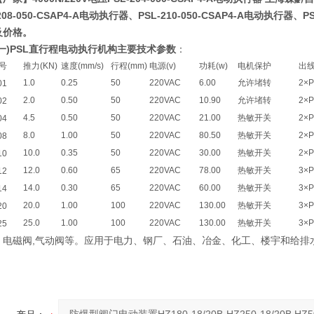
208-050-CSAP4-A电动执行器
、
PSL-210-050-CSAP4-A电动执行器
、
P
及价格。
(一)PSL直行程电动执行机构主要技术参数
：
号
推力(KN)
速度(mm/s)
行程(mm)
电源(v)
功耗(w)
电机保护
出
1.0
0.25
50
220VAC
6.00
允许堵转
2×P
01
2.0
0.50
50
220VAC
10.90
允许堵转
2×P
02
4.5
0.50
50
220VAC
21.00
热敏开关
2×P
04
8.0
1.00
50
220VAC
80.50
热敏开关
2×P
08
10.0
0.35
50
220VAC
30.00
热敏开关
2×P
10
12.0
0.60
65
220VAC
78.00
热敏开关
3×
12
14.0
0.30
65
220VAC
60.00
热敏开关
3×
14
20.0
1.00
100
220VAC
130.00
热敏开关
3×
20
25.0
1.00
100
220VAC
130.00
热敏开关
3×
25
磁阀,气动阀等。应用于电力、钢厂、石油、冶金、化工、楼宇和给排