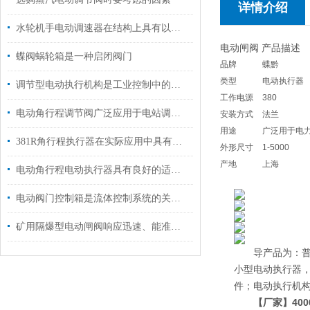
详情介绍
水轮机手电动调速器在结构上具有以下特点
电动闸阀 产品描述
蝶阀蜗轮箱是一种启闭阀门
品牌
蝶黔
类型
电动执行器
调节型电动执行机构是工业控制中的一个重要环节
工作电源
380
电动角行程调节阀广泛应用于电站调节系统中使用
安装方式
法兰
用途
广泛用于电
381R角行程执行器在实际应用中具有重要的意义
外形尺寸
1-5000
产地
上海
电动角行程电动执行器具有良好的适应性
电动阀门控制箱是流体控制系统的关键组件
矿用隔爆型电动闸阀响应迅速、能准确执行指令
导产品为：普通多
小型电动执行器，D
件；电动执行机构2S
【厂家】400