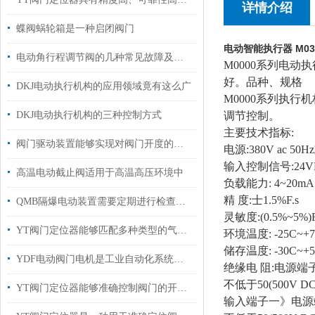
详情介绍
蝶阀蜗轮箱是一种启闭阀门
电动智能执行器 M03
电动角行程调节阀的几种常见故障及处理方法
M0000系列电
好。
品种、规格
DKJ电动执行机构的应用领域竟有这么广
M0000系列执行机
DKJ电动执行机构的三种控制方式
调节控制。
主要技术指标:
阀门驱动装置能够实现对阀门开度的准确控制
电源:380V ac 50Hz
输入控制信号:24
高温电动截止阀适用于高温高压环境中
负载能力: 4~20mA
精 度:士1.5%F.s
QMB隔爆电动装置需要定期进行检查和维护
灵敏度:(0.5%~5%)F
YT阀门定位器能够匹配多种类型的气动执行机构
环境温度: -25C~+7
储存温度: -30C~+5
YDF电动阀门电机是工业自动化系统中的关键执行部件
绝缘电 阻:电源端
不低于50(500V DC
YT阀门定位器能够准确控制阀门的开启和关闭
输入端子一》电源